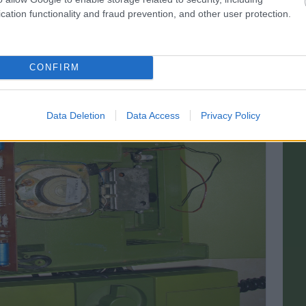
zben az érintkezői szinte szétrohadtak (klikk a képre).
cation functionality and fraud prevention, and other user protection.
CONFIRM
Data Deletion
Data Access
Privacy Policy