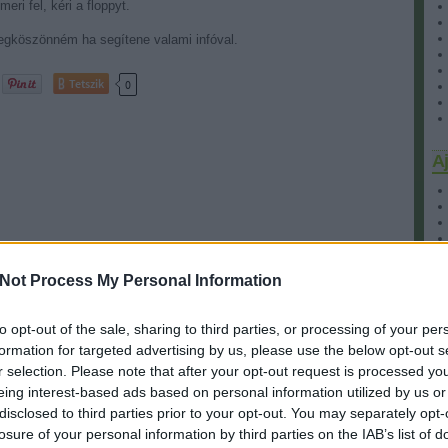
i fel, kéri a floppyt.
megköszönném ha segítene valami infóval.
Tetszik
0
Aj
sztán emlékszem gyerekkoromból, hogy a Balcsin az üdülőben este
Not Process My Personal Information
ydarab, kopaszodó szakállas ember egy zöld színű ponggal,
dten a képernyőt. Az egész nyaralásból semmi másra nem
to opt-out of the sale, sharing to third parties, or processing of your per
formation for targeted advertising by us, please use the below opt-out s
ödő példányt, persze jó áron, nem 8-10 ezerért.
C
r selection. Please note that after your opt-out request is processed y
ztam egyről, ha pár perccel előbb érkezem akkor még nem dobják
15
eing interest-based ads based on personal information utilized by us or
ég megvolt, azt oda is adták.
19
disclosed to third parties prior to your opt-out. You may separately opt-
(
1
)
indjárt hármat is beszerezni:
ad
losure of your personal information by third parties on the IAB’s list of
am