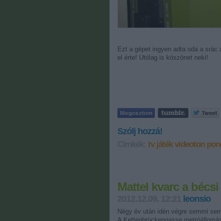
Ezt a gépet ingyen adta oda a srác a
el érte! Utólag is köszönet neki!
Szólj hozzá!
Címkék:
tv játék
videoton pon
Mattel kvarc a bécs
2012.12.09. 12:21
leonsio
Négy év után idén végre semmi sem j
A
Kettenbrückengasse
metróállomás 