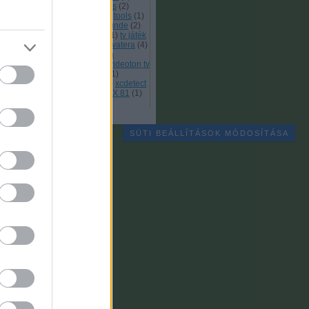
akkönyv
(
1
)
számítógép kiállítás
(
2
)
ámláló
(
1
)
tele
(
1
)
tele spiel
(
1
)
tools
(
1
)
nsfer
(
1
)
transwarp
(
1
)
travemünde
(
2
)
C
(
1
)
TV Computer
(
1
)
tv foci
(
1
)
tv játék
újság
(
1
)
újságok
(
2
)
user
(
1
)
vatera
(
4
)
 20
(
1
)
videójáték
(
1
)
Videoton
mputer
(
1
)
videoton pong
(
1
)
videoton tv
i
(
1
)
video computer console
(
1
)
rkbench
(
1
)
x1541
(
2
)
xbox
(
1
)
xcdetect
xm1541
(
1
)
zsibvasar.hu
(
1
)
ZX 81
(
1
)
 Spectrum
(
1
)
Címkefelhő
SÜTI BEÁLLÍTÁSOK MÓDOSÍTÁSA