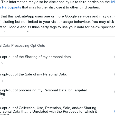
. This information may also be disclosed by us to third parties on the
IA
ar
26
Participants
that may further disclose it to other third parties.
(
1
)
(
2
)
 that this website/app uses one or more Google services and may gath
let
(
1
including but not limited to your visit or usage behaviour. You may click 
co
 to Google and its third-party tags to use your data for below specifi
Co
co
ogle consent section.
(
1
)
(
1
)
sz
l Data Processing Opt Outs
en
(
2
)
fl
h2
o opt-out of the Sharing of my personal data.
HT
In
sz
já
ka
o opt-out of the Sale of my Personal Data.
kin
(
1
)
In
(
1
)
ol
po
to opt-out of processing my Personal Data for Targeted
(
5
)
ing.
q l
In
ret
re
she
o opt-out of Collection, Use, Retention, Sale, and/or Sharing
Sp
ersonal Data that Is Unrelated with the Purposes for which it
(
1
)
lected.