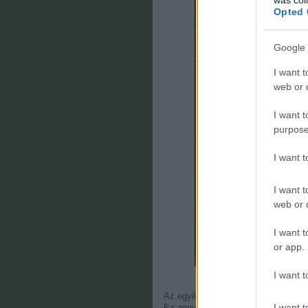
Opted 
Google 
I want t
web or d
I want t
purpose
I want 
I want t
web or d
I want t
or app.
I want t
Az egyiket kibontottam.
I want t
Ez annyiban különbözik a másik kett