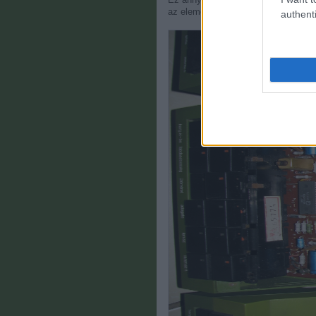
az elemeknek, mert az elemtartó rés
authenti