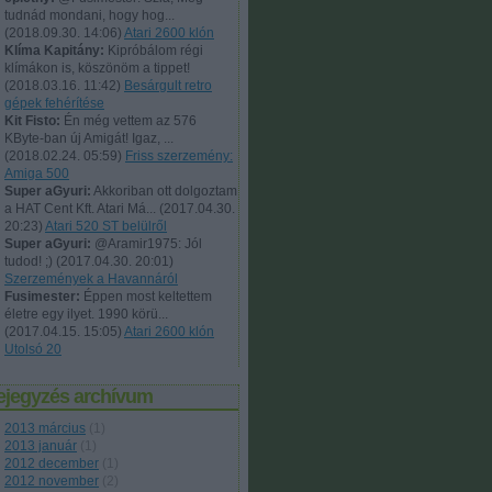
tudnád mondani, hogy hog...
(
2018.09.30. 14:06
)
Atari 2600 klón
Klíma Kapitány:
Kipróbálom régi
klímákon is, köszönöm a tippet!
(
2018.03.16. 11:42
)
Besárgult retro
gépek fehérítése
Kit Fisto:
Én még vettem az 576
KByte-ban új Amigát! Igaz, ...
(
2018.02.24. 05:59
)
Friss szerzemény:
Amiga 500
Super aGyuri:
Akkoriban ott dolgoztam
a HAT Cent Kft. Atari Má...
(
2017.04.30.
20:23
)
Atari 520 ST belülről
Super aGyuri:
@Aramir1975: Jól
tudod! ;)
(
2017.04.30. 20:01
)
Szerzemények a Havannáról
Fusimester:
Éppen most keltettem
életre egy ilyet. 1990 körü...
(
2017.04.15. 15:05
)
Atari 2600 klón
Utolsó 20
ejegyzés archívum
2013 március
(
1
)
2013 január
(
1
)
2012 december
(
1
)
2012 november
(
2
)