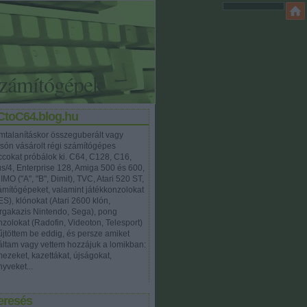
számítógépek
CtoC64.blog.hu
mtalanításkor összeguberált vagy
csón vásárolt régi számítógépes
ccokat próbálok ki. C64, C128, C16,
us/4, Enterprise 128, Amiga 500 és 600,
MO ("A", "B", Dimit), TVC, Atari 520 ST,
ámítógépeket, valamint játékkonzolokat
ES), klónokat (Atari 2600 klón,
rgakazis Nintendo, Sega), pong
nzolokat (Radofin, Videoton, Telesport)
űjtöttem be eddig, és persze amiket
láltam vagy vettem hozzájuk a lomikban:
mezeket, kazettákat, újságokat,
yveket...
eresés