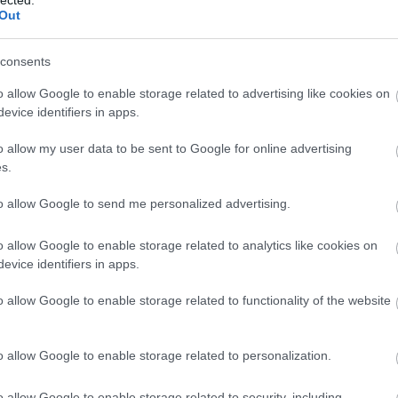
sz
Out
sz
tra
TV
(
4
)
consents
VC
Co
o allow Google to enable storage related to advertising like cookies on
foc
wo
evice identifiers in apps.
(
1
)
ZX
o allow my user data to be sent to Google for online advertising
s.
to allow Google to send me personalized advertising.
o allow Google to enable storage related to analytics like cookies on
evice identifiers in apps.
o allow Google to enable storage related to functionality of the website
o allow Google to enable storage related to personalization.
o allow Google to enable storage related to security, including
őtől, hogy két vezeték van a burkolaton kívülre vezetve, gondolom