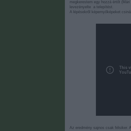
megkerestem egy hozzá értőt (Mári 
levezényelte a telepítést.
A lépésekről képernyőképeket csinál
Az eredmény sajnos csak félsiker. A