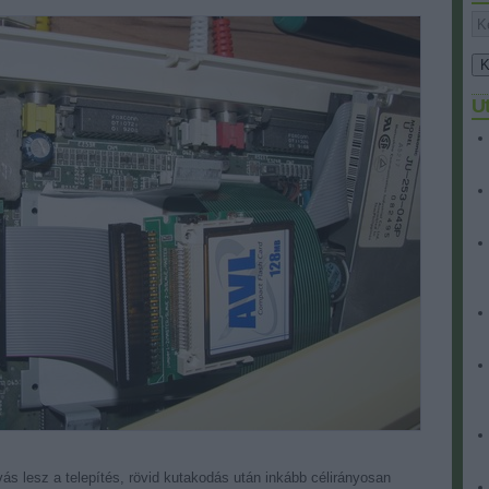
U
ás lesz a telepítés, rövid kutakodás után inkább célirányosan