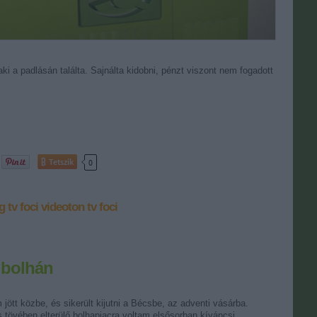
ki a padlásán találta. Sajnálta kidobni, pénzt viszont nem fogadott
Tetszik
0
g
tv foci
videoton tv foci
i bolhán
ött közbe, és sikerült kijutni a Bécsbe, az adventi vásárba.
tövében elterülő bolhapiacra voltam elsősorban kíváncsi.