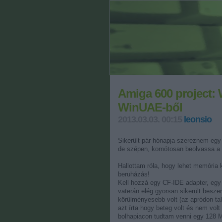
Amiga 600 project: 
WinUAE-ből
2013.03.03. 00:15
leonsio
Sikerült pár hónapja szereznem eg
de szépen, komótosan beolvassa a f
Hallottam róla, hogy lehet memória k
beruházás!
Kell hozzá egy CF-IDE adapter, egy
vaterán elég gyorsan sikerült besze
körülményesebb volt (az apródon talá
azt írta hogy beteg volt és nem vol
bolhapiacon tudtam venni egy 128 Mb