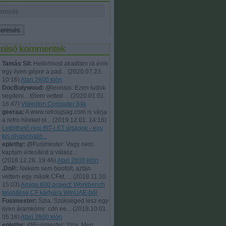
tolsó kommentek
Tamás Sil:
Hello!most akadtam rá énis
egy ilyen gépre a pad...
(
2020.07.23.
10:16
)
Atari 2600 klón
DocBulywood:
@leonsio: Ezen tudok
segíteni... tőlem vetted ...
(
2020.01.01.
16:47
)
Videoton Computer 64k
geeraa:
A www.retroujsag.com is várja
a retro híreket ol...
(
2019.12.01. 14:16
)
Letölthető régi BIT-LET újságok - egy
kis olvasnivaló...
eplethy:
@Fusimester: Vagy nem
kaptam értesítést a válasz...
(
2018.12.26. 19:46
)
Atari 2600 klón
.DnP.:
Nekem sem bootolt, aztán
vettem egy másik CFet, ...
(
2018.11.10.
15:03
)
Amiga 600 project: Workbench
telepítése CF kártyára WinUAE-ből
Fusimester:
Szia. Szükséged lesz egy
ilyen áramkörre: cdn.ee...
(
2018.10.01.
05:16
)
Atari 2600 klón
eplethy:
@Fusimester: Szia, Meg