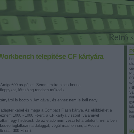
Retró 
P
Workbench telepítése CF kártyára
Lo
ol
cu
Pl
PRI
sz
y Amiga600-as gépet. Semmi extra nincs benne,
(N
loppykat, látszólag rendben működik.
Sá
ko
ártyáról is bootolni Amigával, és ehhez nem is kell nagy
gy
ta
 adapter kábel és maga a Compact Flash kártya. Az előbbieket a
le
reznem 1000 - 1000 Ft-ért, a CF kártya viszont valamivel
kön
ltam egy hirdetést, de az eladó nem veszi fel a telefont, e-mailben
t kedve foglalkozni a dologgal, végül máshonnan, a Pecsa
-osat 300 Ft-ért).
K