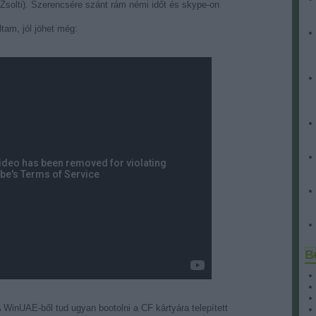
Zsolti). Szerencsére szánt rám némi időt és skype-on
tam, jól jöhet még:
B
 WinUAE-ből tud ugyan bootolni a CF kártyára telepített